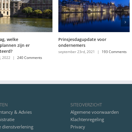
rinsjesdagupdate voor
Prinsjesdag, welke verander
ndernemers
zijn er voor ondernemers?
eptember 23rd, 2021
|
193 Comments
september 29th, 2020
|
242 Com
TEN
SITEOVERZICHT
ntancy & Advies
Algemene voorwaarden
stratie
Klachtenregeling
e dienstverlening
Privacy
rs
Contact