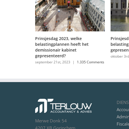
2023, welke
Prinsjesdag, welke
P
nnen heeft het
belastingplannen zijn er
o
 kabinet
gepresenteerd?
s
rd?
oktober 3rd, 2022
|
240 Comments
, 2023
|
1.335 Comments
DIENS
Accou
Admini
Merwe Donk 54
Fiscal
4207 XB Gorinchem
Starte