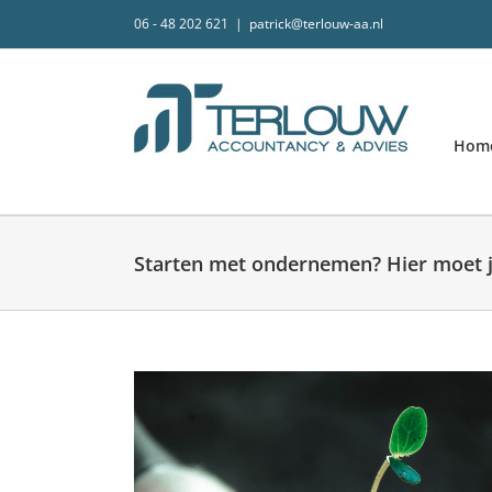
Skip
06 - 48 202 621
|
patrick@terlouw-aa.nl
to
content
Hom
Starten met ondernemen? Hier moet 