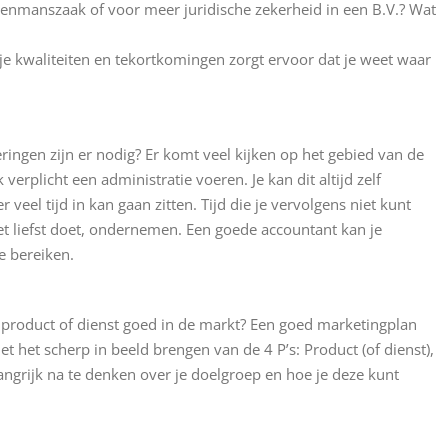
n eenmanszaak of voor meer juridische zekerheid in een B.V.? Wat
in je kwaliteiten en tekortkomingen zorgt ervoor dat je weet waar
teringen zijn er nodig? Er komt veel kijken op het gebied van de
erplicht een administratie voeren. Je kan dit altijd zelf
eel tijd in kan gaan zitten. Tijd die je vervolgens niet kunt
t liefst doet, ondernemen. Een goede accountant kan je
e bereiken.
uw product of dienst goed in de markt? Een goed marketingplan
met het scherp in beeld brengen van de 4 P’s: Product (of dienst),
langrijk na te denken over je doelgroep en hoe je deze kunt