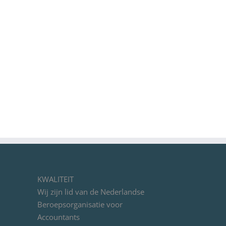
ingen
Ondernemen in tijden van de
Coronacrisis. Welke maatregelen
zijn er om je te helpen?
ments
maart 29th, 2020
|
261 Comments
KWALITEIT
Wij zijn lid van de Nederlandse
Beroepsorganisatie voor
Accountants