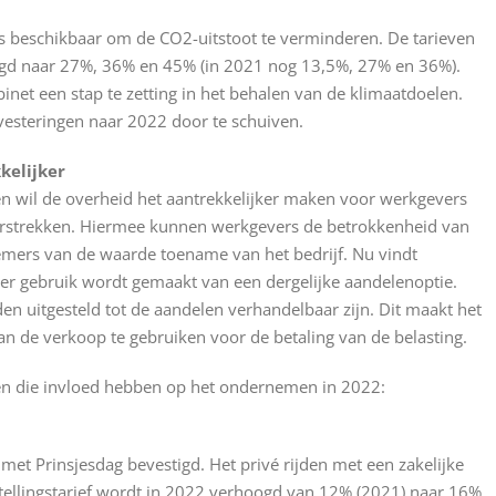
s beschikbaar om de CO2-uitstoot te verminderen. De tarieven
ogd naar 27%, 36% en 45% (in 2021 nog 13,5%, 27% en 36%).
inet een stap te zetting in het behalen van de klimaatdoelen.
nvesteringen naar 2022 door te schuiven.
kelijker
en wil de overheid het aantrekkelijker maken voor werkgevers
rstrekken. Hiermee kunnen werkgevers de betrokkenheid van
mers van de waarde toename van het bedrijf. Nu vindt
 er gebruik wordt gemaakt van een dergelijke aandelenoptie.
 uitgesteld tot de aandelen verhandelbaar zijn. Dit maakt het
 de verkoop te gebruiken voor de betaling van de belasting.
gen die invloed hebben op het ondernemen in 2022:
et Prinsjesdag bevestigd. Het privé rijden met een zakelijke
jtellingstarief wordt in 2022 verhoogd van 12% (2021) naar 16%