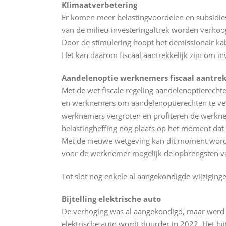
Klimaatverbetering
Er komen meer belastingvoordelen en subsidie
van de milieu-investeringaftrek worden verho
Door de stimulering hoopt het demissionair kab
Het kan daarom fiscaal aantrekkelijk zijn om i
Aandelenoptie werknemers fiscaal aantrek
Met de wet fiscale regeling aandelenoptierecht
en werknemers om aandelenoptierechten te ve
werknemers vergroten en profiteren de werkne
belastingheffing nog plaats op het moment dat
Met de nieuwe wetgeving kan dit moment worden
voor de werknemer mogelijk de opbrengsten van
Tot slot nog enkele al aangekondigde wijzigin
Bijtelling elektrische auto
De verhoging was al aangekondigd, maar werd m
elektrische auto wordt duurder in 2022. Het bi