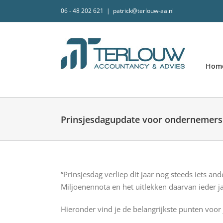
Skip
06 - 48 202 621
|
patrick@terlouw-aa.nl
to
content
Hom
Prinsjesdagupdate voor ondernemers
“Prinsjesdag verliep dit jaar nog steeds iets an
Miljoenennota en het uitlekken daarvan ieder 
Hieronder vind je de belangrijkste punten voor